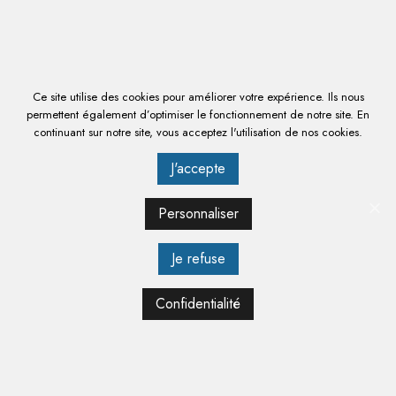
SCIE À OS - 3160 INOX - PIETEMENT
Ce site utilise des cookies pour améliorer votre expérience. Ils nous
8660 € HT
permettent également d’optimiser le fonctionnement de notre site. En
10 392,00 € TTC
continuant sur notre site, vous acceptez l'utilisation de nos cookies.
EN SAVOIR PLUS
J'accepte
Personnaliser
Je refuse
Confidentialité