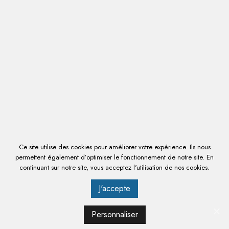
accueillir
de 15 à 40 couteaux
.
Ce site utilise des cookies pour améliorer votre expérience. Ils nous
permettent également d’optimiser le fonctionnement de notre site. En
continuant sur notre site, vous acceptez l'utilisation de nos cookies.
J'accepte
ARMOIRE DE DÉSINFECTION UV - 15 À 20 COUTEAUX
Personnaliser
440 € HT