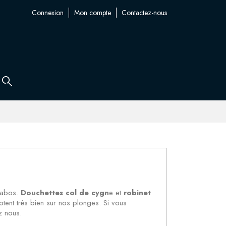
Connexion
Mon compte
Contactez-nous
labos.
Douchettes col de cygn
e et
robinet
ptent très bien sur nos plonges. Si vous
z nous.