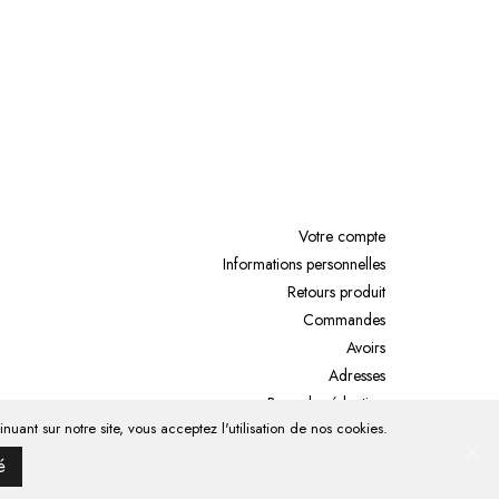
Votre compte
Informations personnelles
Retours produit
Commandes
Avoirs
Adresses
Bons de réduction
uant sur notre site, vous acceptez l'utilisation de nos cookies.
Mes alertes
é
s
Politique de confidentialité
Gestion des cookies