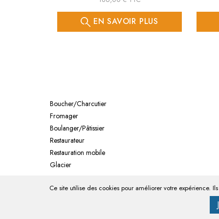
EN SAVOIR PLUS
Boucher/Charcutier
Fromager
Boulanger/Pâtissier
Restaurateur
Restauration mobile
Glacier
Ce site utilise des cookies pour améliorer votre expérience. Il
Site réalisé par l'
agence web
JL Consulting Web