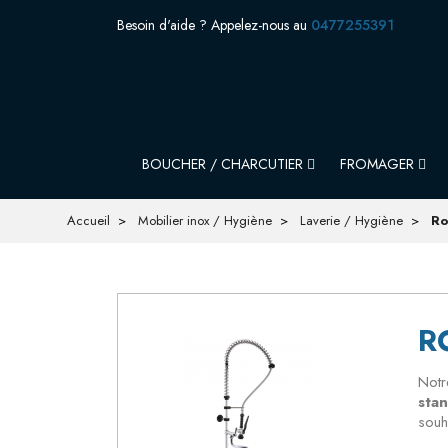
Besoin d'aide ? Appelez-nous au
0477255391
BOUCHER / CHARCUTIER
FROMAGER
Accueil
Mobilier inox / Hygiène
Laverie / Hygiène
Ro
R
Notr
sta
souh