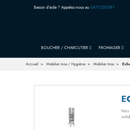
Besoin d'aide ? Appelez-nous au
0477255391
BOUCHER / CHARCUTIER
FROMAGER
Accueil
Mobilier inox / Hygiène
Mobilier Inox
Eche
E
Nos 
soli