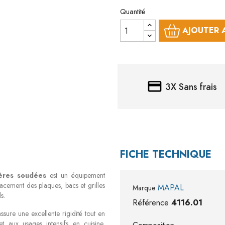
Quantité
AJOUTER 
credit_card
3X Sans frais
FICHE TECHNIQUE
ières soudées
est un équipement
acement des plaques, bacs et grilles
MAPAL
Marque
s.
Référence
4116.01
ssure une excellente rigidité tout en
et aux usages intensifs en cuisine,