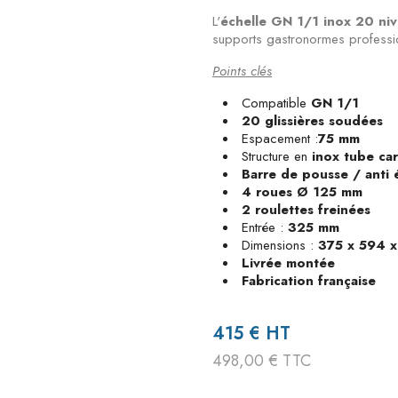
L'
échelle GN 1/1 inox 20 ni
supports gastronormes professi
Points clés
Compatible
GN 1/1
20 glissières soudées
Espacement :
75 mm
Structure en
inox tube ca
Barre de pousse / anti
4 roues
Ø 125 mm
2 roulettes freinées
Entrée :
325 mm
Dimensions :
375 x 594 
Livrée montée
Fabrication française
415 € HT
498,00 € TTC