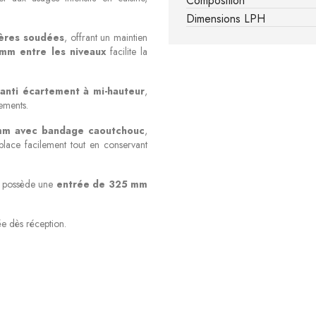
Composition
Dimensions LPH
ières soudées
, offrant un maintien
mm entre les niveaux
facilite la
anti écartement à mi-hauteur
,
cements.
 mm avec bandage caoutchouc
,
éplace facilement tout en conservant
le possède une
entrée de 325 mm
sée dès réception.