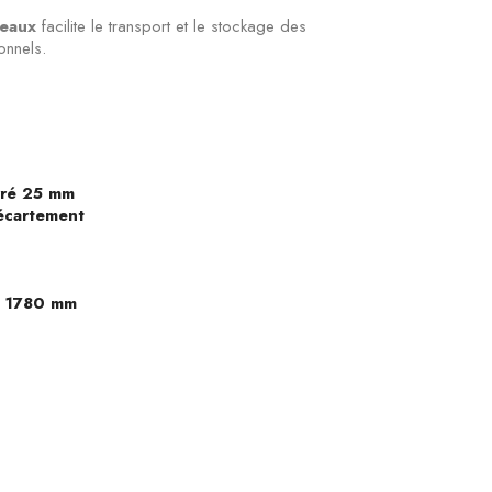
veaux
facilite le transport et le stockage des
onnels.
rré 25 mm
 écartement
x 1780 mm