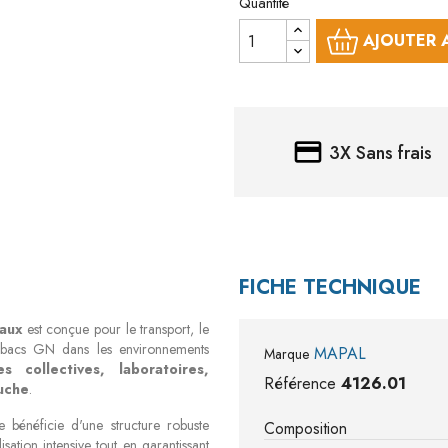
Quantité
AJOUTER 
credit_card
3X Sans frais
FICHE TECHNIQUE
eaux
est conçue pour le transport, le
et bacs GN dans les environnements
MAPAL
Marque
es collectives, laboratoires,
Référence
4126.01
ouche
.
e bénéficie d'une structure robuste
Composition
sation intensive tout en garantissant