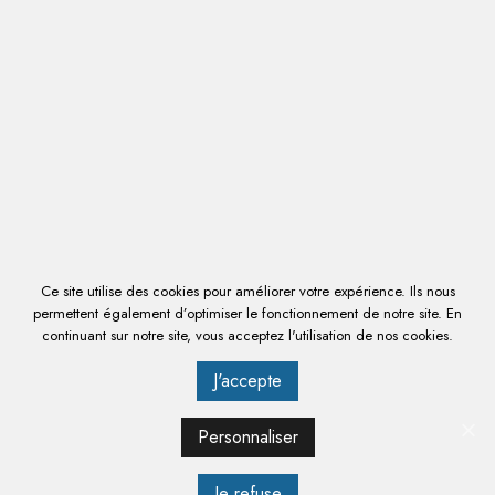
EN SAVOIR PLUS
Ce site utilise des cookies pour améliorer votre expérience. Ils nous
permettent également d’optimiser le fonctionnement de notre site. En
continuant sur notre site, vous acceptez l'utilisation de nos cookies.
J'accepte
CHARIOT POUR QUARTIERS ET CARCASSES DE VIANDE
Personnaliser
1325 € HT
1 590,00 € TTC
Je refuse