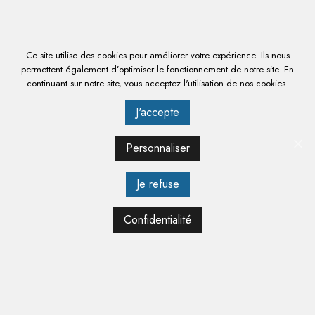
3940 € HT
4 728,00 € TTC
Ce site utilise des cookies pour améliorer votre expérience. Ils nous
permettent également d’optimiser le fonctionnement de notre site. En
EN SAVOIR PLUS
continuant sur notre site, vous acceptez l'utilisation de nos cookies.
J'accepte
Personnaliser
Je refuse
Confidentialité
POUSSOIR HYDRAULIQUE - 25 LITRES