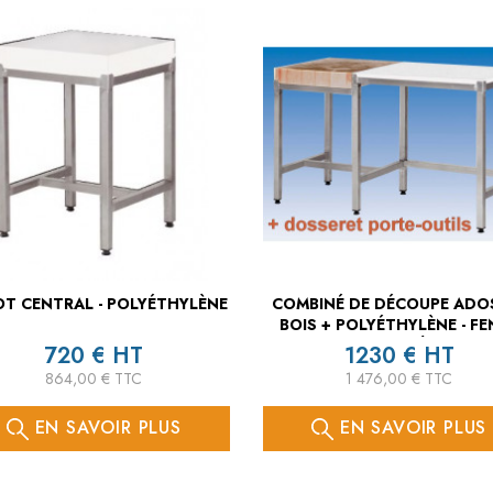
OT CENTRAL - POLYÉTHYLÈNE
COMBINÉ DE DÉCOUPE ADOS
BOIS + POLYÉTHYLÈNE - FE
COUTELIÈRE
720 € HT
1230 € HT
864,00 € TTC
1 476,00 € TTC
EN SAVOIR PLUS
EN SAVOIR PLUS