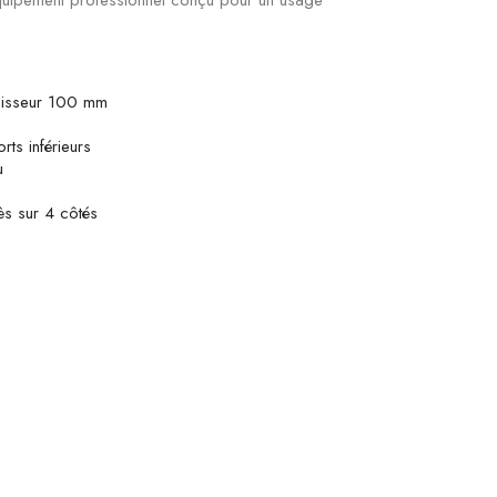
quipement professionnel conçu pour un usage
aisseur 100 mm
rts inférieurs
u
ès sur 4 côtés