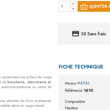
AJOUTER 
credit_card
3X Sans frais
FICHE TECHNIQUE
ls recherchant une surface de coupe
ers de
boucherie, charcuterie et
MAPAL
Marque
il autonome positionné au centre de
Référence
1610
pour absorber les chocs et préserver
Composition
urabilité même en usage intensif.
Hauteur