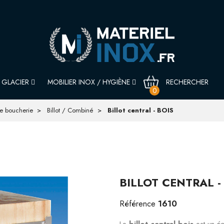
GLACIER
MOBILIER INOX / HYGIÈNE
0
ue boucherie
Billot / Combiné
Billot central - BOIS
BILLOT CENTRAL -
1610
Référence