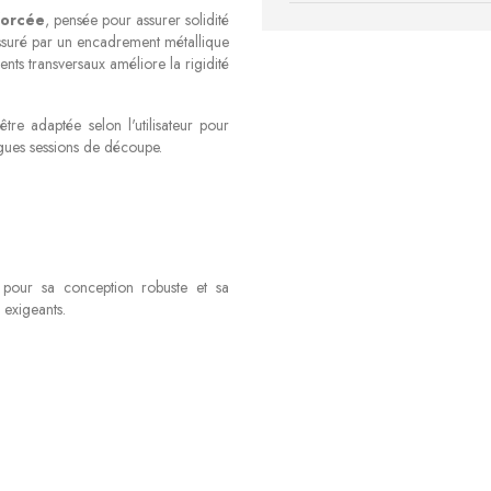
forcée
, pensée pour assurer solidité
 assuré par un encadrement métallique
nts transversaux améliore la rigidité
être adaptée selon l'utilisateur pour
ongues sessions de découpe.
 pour sa conception robuste et sa
 exigeants.