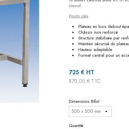
Le
billot central bois
est un é
intensif.
Points clés
Plateau en bois debout ép
Châssis inox renforcé
Structure stabilisée par renfo
Maintien sécurisé du platea
Hauteur adaptable
Format central pour un acc
725 € HT
870,00 € TTC
Dimensions Billot
Quantité