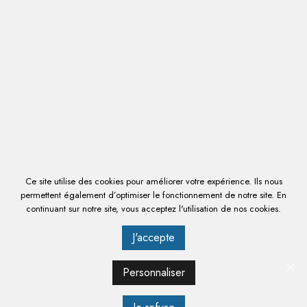
PLONGE A BATTERIE GRAND
VOLUME
54301
Référence
Plonge à batterie largeur 800 mm - 2 bacs avec
égouttoir à droite ou à gauche - sur pieds
Préciser à la commande si droite ou gauche pour l'égouttoir .
Dimensions 2 bacs 700 x 600 x 400 mm .
Ce site utilise des cookies pour améliorer votre expérience. Ils nous
permettent également d’optimiser le fonctionnement de notre site. En
4252 € HT
continuant sur notre site, vous acceptez l'utilisation de nos cookies.
5 102,40 € TTC
J'accepte
Personnaliser
Dimensions