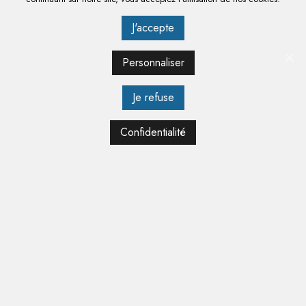
J'accepte
Personnaliser
Je refuse
PASTEURISATEUR ET TURBINE À GLACE - VALMAR
Confidentialité
EN SAVOIR PLUS

PRODUITS
