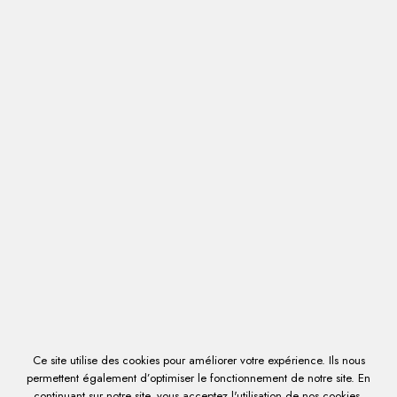

0
Connexion
Mon compte
Contactez-nous
LISTE DES PRODUITS DE LA MARQUE
VALMAR
Ce site utilise des cookies pour améliorer votre expérience. Ils nous
permettent également d’optimiser le fonctionnement de notre site. En
continuant sur notre site, vous acceptez l'utilisation de nos cookies.