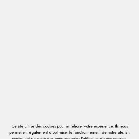

0
Connexion
Mon compte
Contactez-nous
LISTE DES PRODUITS DE LA MARQUE
PASTRYBOX
Ce site utilise des cookies pour améliorer votre expérience. Ils nous
permettent également d’optimiser le fonctionnement de notre site. En
continuant sur notre site, vous acceptez l'utilisation de nos cookies.