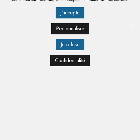
J'accepte
Personnaliser
Je refuse
PASTEURISATEUR ET TURBINE À GLACE - PASTRYBOX
Confidentialité
EN SAVOIR PLUS

PRODUITS
